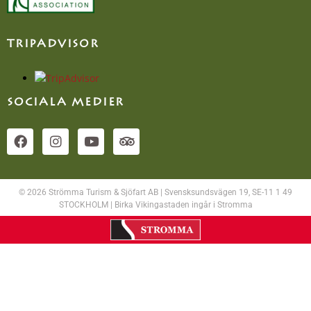
TRIPADVISOR
SOCIALA MEDIER
© 2026 Strömma Turism & Sjöfart AB | Svensksundsvägen 19, SE-11 1 49
STOCKHOLM | Birka Vikingastaden ingår i Stromma