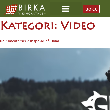
BOKA
Kategori:
Video
Dokumentärserie inspelad på Birka