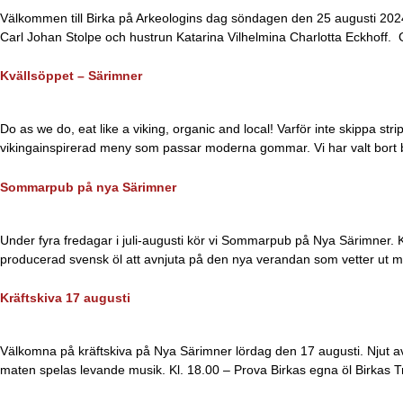
Välkommen till Birka på Arkeologins dag söndagen den 25 augusti 2024. 
Carl Johan Stolpe och hustrun Katarina Vilhelmina Charlotta Eckhoff.
Kvällsöppet – Särimner
Do as we do, eat like a viking, organic and local! Varför inte skippa s
vikingainspirerad meny som passar moderna gommar. Vi har valt bort 
Sommarpub på nya Särimner
Under fyra fredagar i juli-augusti kör vi Sommarpub på Nya Särimner. K
producerad svensk öl att avnjuta på den nya verandan som vetter ut m
Kräftskiva 17 augusti
Välkomna på kräftskiva på Nya Särimner lördag den 17 augusti. Njut av 
maten spelas levande musik. Kl. 18.00 – Prova Birkas egna öl Birkas Tran