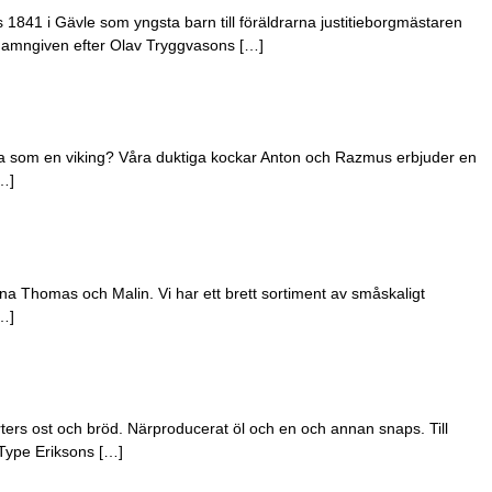
1841 i Gävle som yngsta barn till föräldrarna justitieborgmästaren
 namngiven efter Olav Tryggvasons […]
ricka som en viking? Våra duktiga kockar Anton och Razmus erbjuder en
…]
na Thomas och Malin. Vi har ett brett sortiment av småskaligt
…]
ters ost och bröd. Närproducerat öl och en och annan snaps. Till
-Type Eriksons […]