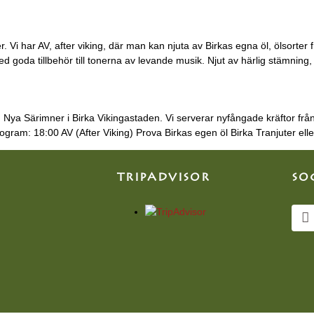
. Vi har AV, after viking, där man kan njuta av Birkas egna öl, ölsorter 
d goda tillbehör till tonerna av levande musik. Njut av härlig stämning
 Nya Särimner i Birka Vikingastaden. Vi serverar nyfångade kräftor från
ogram: 18:00 AV (After Viking) Prova Birkas egen öl Birka Tranjuter ell
TRIPADVISOR
SO