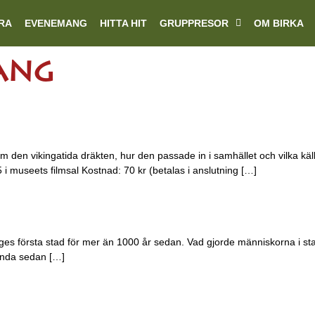
RA
EVENEMANG
HITTA HIT
GRUPPRESOR
OM BIRKA
ang
en vikingatida dräkten, hur den passade in i samhället och vilka källo
15 i museets filmsal Kostnad: 70 kr (betalas i anslutning […]
veriges första stad för mer än 1000 år sedan. Vad gjorde människorna i 
 ända sedan […]