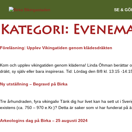
SE & GÖ
Kategori:
Evenem
Föreläsning: Upplev Vikingatiden genom klädesdräkten
Kom och upplev vikingatiden genom kläderna! Linda Öhman berättar om d
dräkt, sy själv eller bara inspireras. Tid: Lördag den 8/8 kl. 13:15 -14:
Ny utställning – Begravd på Birka
Tre århundraden, fyra vikingaliv Tänk dig hur livet kan ha sett ut i S
existens (ca. 750 – 970 e.Kr.)? Detta är saker som vi har funderat på
Arkeologins dag på Birka – 25 augusti 2024