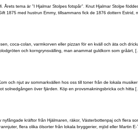
Årets tema är ”I Hjalmar Stolpes fotspår”. Knut Hjalmar Stolpe föddes 
 Gift 1875 med hustrun Emmy, tillsammans fick de 1876 dottern Estrid,
tripsen, coca-colan, varmkorven eller pizzan för en kväll och äta och d
blodgröten och korngrynsvälling, man anammat guldkorn som gråärt, [
om och njut av sommarkvällen hos oss till toner från de lokala musiker
ot solnedgången över fjärden. Köp en provsmakningsbricka och hitta [
nyfångade kräftor från Hjälmaren, räkor, Västerbottenpaj och flera sor
njuter, flera olika ölsorter från lokala bryggerier, mjöd eller Martin E