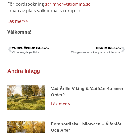
För bordsbokning
sarimner@stromma.se
I mån av plats välkomnar vi drop-in.
Läs mer>>
Välkomna!
FÖREGÅENDE INLÄGG
NÄSTA INLÄGG
Vildsvinsgille på Birka
”Vikingarna var också glada och ledsna”
Andra Inlägg
Vad Är En Viking & Varifrån Kommer
Ordet?
Läs mer »
Fornnordiska Halloween – Álfablót
Och Alfer