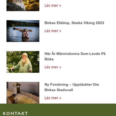
Läs mer »
Birkas Elddop, Starke Viking 2023
Läs mer »
Här Är Människorna Som Levde På
Birka
Läs mer »
Ny Forskning – Upptäckter Om
Birkas Stadsvall
Läs mer »
KONTAKT