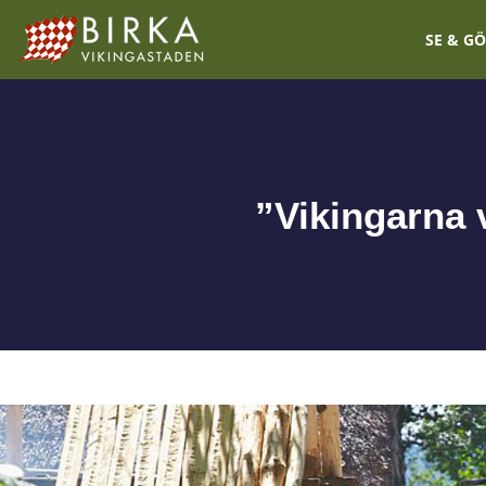
SE & G
”Vikingarna 