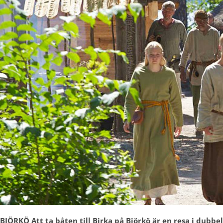
BJÖRKÖ
Att ta båten till Birka på Björkö är en resa i dubbe