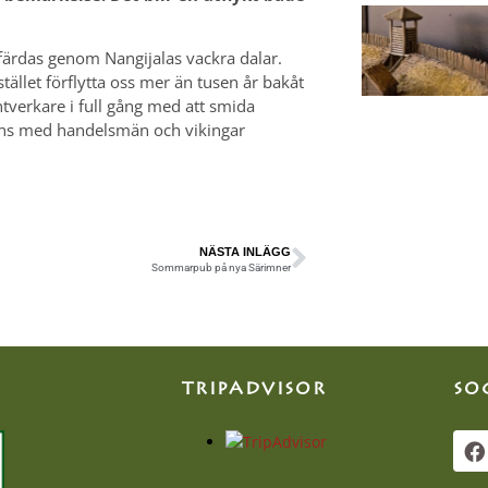
färdas genom Nangijalas vackra dalar.
stället förflytta oss mer än tusen år bakåt
ntverkare i full gång med att smida
mmans med handelsmän och vikingar
NÄSTA INLÄGG
Sommarpub på nya Särimner
TRIPADVISOR
SO