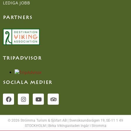
LEDIGA JOBB
PARTNERS
TRIPADVISOR
SOCIALA MEDIER
© 2026 Strömma Turism & Sjöfart AB | Svensksundsvägen 19, SE-11 1 49
STOCKHOLM | Birka Vikingastaden ingår i Stromma