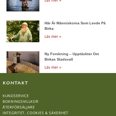
Läs mer »
Här Är Människorna Som Levde På
Birka
Läs mer »
Ny Forskning – Upptäckter Om
Birkas Stadsvall
Läs mer »
KONTAKT
KUNDSERVICE
BOKNINGSVILLKOR
ÅTERFÖRSÄLJARE
INTEGRITET, COOKIES & SÄKERHET