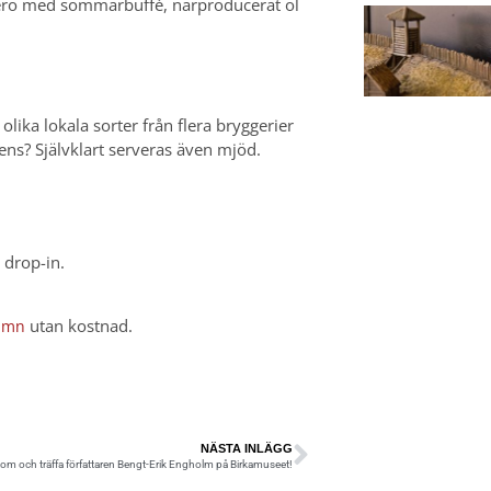
 Ekerö med sommarbuffé, närproducerat öl
lika lokala sorter från flera bryggerier
ens? Självklart serveras även mjöd.
 drop-in.
utan kostnad.
amn
NÄSTA INLÄGG
om och träffa författaren Bengt-Erik Engholm på Birkamuseet!