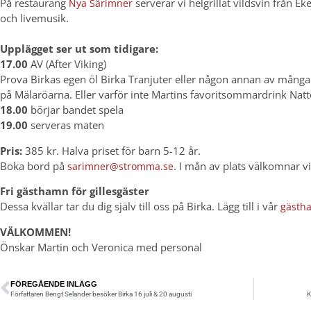
På restaurang
serverar vi helgrillat vildsvin från
Nya Särimner
och livemusik.
Upplägget ser ut som tidigare:
17.00
AV (After Viking)
Prova Birkas egen öl Birka Tranjuter eller någon annan av många o
på Mälaröarna. Eller varför inte Martins favoritsommardrink Natt
18.00
börjar bandet spela
19.00
serveras maten
Pris:
385 kr. Halva priset för barn 5-12 år.
Boka bord på
. I mån av plats välkomnar vi
sarimner@stromma.se
Fri gästhamn för gillesgäster
Dessa kvällar tar du dig själv till oss på Birka. Lägg till i vår
gästh
VÄLKOMMEN!
Önskar Martin och Veronica med personal
FÖREGÅENDE INLÄGG
Författaren Bengt Selander besöker Birka 16 juli & 20 augusti
K