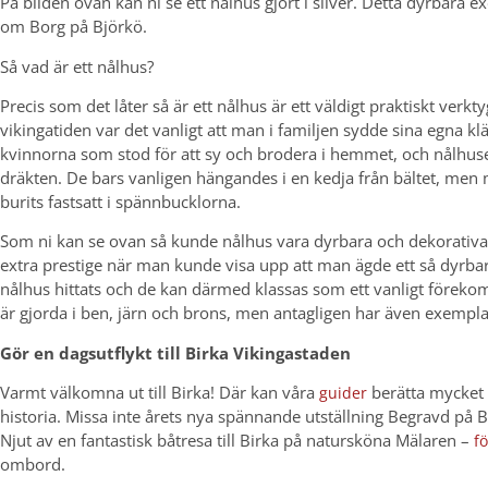
På bilden ovan kan ni se ett nålhus gjort i silver. Detta dyrbara e
om Borg på Björkö.
Så vad är ett nålhus?
Precis som det låter så är ett nålhus är ett väldigt praktiskt verkt
vikingatiden var det vanligt att man i familjen sydde sina egna kläd
kvinnorna som stod för att sy och brodera i hemmet, och nålhuset 
dräkten. De bars vanligen hängandes i en kedja från bältet, men
burits fastsatt i spännbucklorna.
Som ni kan se ovan så kunde nålhus vara dyrbara och dekorativa, v
extra prestige när man kunde visa upp att man ägde ett så dyrba
nålhus hittats och de kan därmed klassas som ett vanligt föreko
är gjorda i ben, järn och brons, men antagligen har även exemplar 
Gör en dagsutflykt till Birka Vikingastaden
Varmt välkomna ut till Birka! Där kan våra
berätta mycket
guider
historia. Missa inte årets nya spännande utställning Begravd på B
Njut av en fantastisk båtresa till Birka på natursköna Mälaren –
fö
ombord.