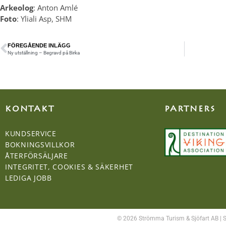
Arkeolog
: Anton Amlé
Foto
: Yliali Asp, SHM
FÖREGÅENDE INLÄGG
Ny utställning – Begravd på Birka
KONTAKT
PARTNERS
KUNDSERVICE
BOKNINGSVILLKOR
ÅTERFÖRSÄLJARE
INTEGRITET, COOKIES & SÄKERHET
LEDIGA JOBB
© 2026 Strömma Turism & Sjöfart AB | 