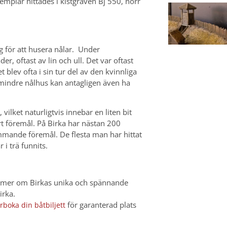
xemplar hittades i kistgraven Bj 550, norr
yg för att husera nålar. Under
er, oftast av lin och ull. Det var oftast
blev ofta i sin tur del av den kvinnliga
 mindre nålhus kan antagligen även ha
ilket naturligtvis innebar en liten bit
rt föremål. På Birka har nästan 200
mmande föremål. De flesta man har hittat
i trä funnits.
 mer om Birkas unika och spännande
irka.
för garanterad plats
rboka din båtbiljett