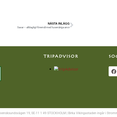
NÄSTA INLÄGG
Saxar – alldagligt föremål med tusenåriga anor
TRIPADVISOR
SO
Svensksundsvägen 19, SE-11 1 49 STOCKHOLM | Birka Vikingastaden ingår i Stro