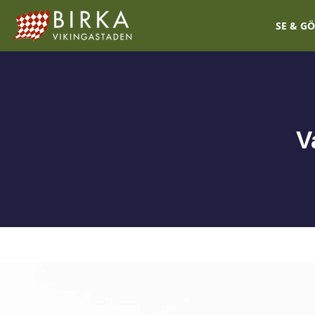
SE & G
V