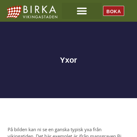
BOKA
Yxor
På bilden kan ni se en ganska typisk yxa från
vikingatiden. Det här exemplet är ifrån mansgraven Bj