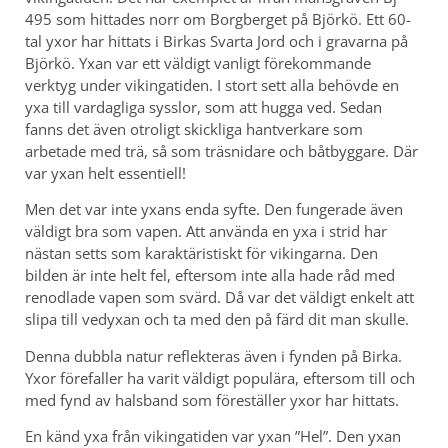
495 som hittades norr om Borgberget på Björkö. Ett 60-
tal yxor har hittats i Birkas Svarta Jord och i gravarna på
Björkö. Yxan var ett väldigt vanligt förekommande
verktyg under vikingatiden. I stort sett alla behövde en
yxa till vardagliga sysslor, som att hugga ved. Sedan
fanns det även otroligt skickliga hantverkare som
arbetade med trä, så som träsnidare och båtbyggare. Där
var yxan helt essentiell!
Men det var inte yxans enda syfte. Den fungerade även
väldigt bra som vapen. Att använda en yxa i strid har
nästan setts som karaktäristiskt för vikingarna. Den
bilden är inte helt fel, eftersom inte alla hade råd med
renodlade vapen som svärd. Då var det väldigt enkelt att
slipa till vedyxan och ta med den på färd dit man skulle.
Denna dubbla natur reflekteras även i fynden på Birka.
Yxor förefaller ha varit väldigt populära, eftersom till och
med fynd av halsband som föreställer yxor har hittats.
En känd yxa från vikingatiden var yxan ”Hel”. Den yxan