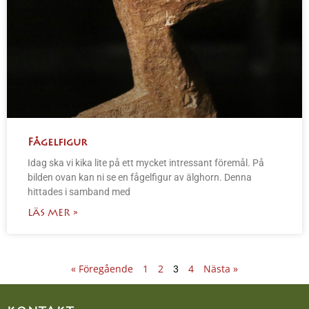
Fågelfigur
Idag ska vi kika lite på ett mycket intressant föremål. På
bilden ovan kan ni se en fågelfigur av älghorn. Denna
hittades i samband med
LÄS MER »
« Föregående
1
2
4
Nästa »
3