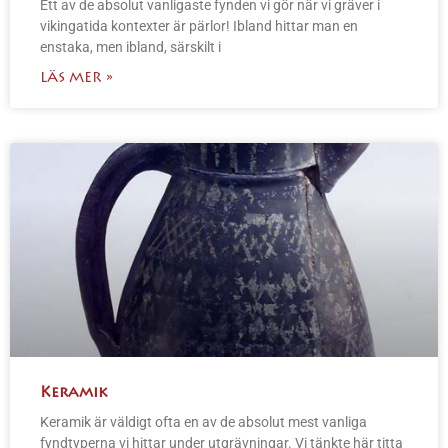
Ett av de absolut vanligaste fynden vi gör när vi gräver i
vikingatida kontexter är pärlor! Ibland hittar man en
enstaka, men ibland, särskilt i
LÄS MER »
Keramik
Keramik är väldigt ofta en av de absolut mest vanliga
fyndtyperna vi hittar under utgrävningar. Vi tänkte här titta