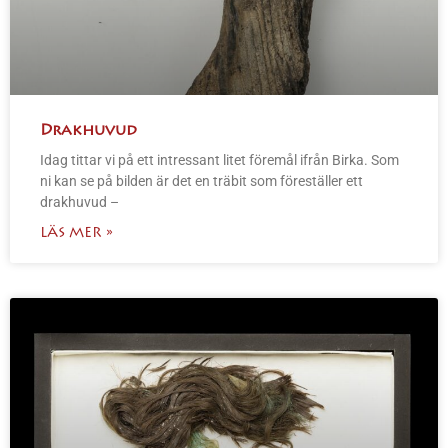
Drakhuvud
Idag tittar vi på ett intressant litet föremål ifrån Birka. Som
ni kan se på bilden är det en träbit som föreställer ett
drakhuvud –
LÄS MER »