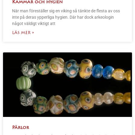
Kammar och hygien
När man föreställer sig en viking så tänkte de flesta av oss
inte på deras ypperliga hygien. Där har dock arkeologin
något väldigt viktigt att
LÄS MER »
Pärlor