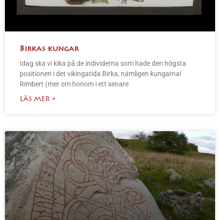
Birkas kungar
Idag ska vi kika på de individerna som hade den högsta
positionen i det vikingatida Birka, nämligen kungarna!
Rimbert (mer om honom i ett senare
LÄS MER »